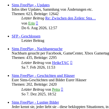
Sims FreePlay - Updates
Infos über Updates, Sammlung von Änderungen etc.
Themen
:
623
,
Beiträge
:
12642
Letzter Beitrag
Re: Zwischen den Zeilen: Stra…
Neuester
von
Erin
Beitrag
Do 6. Aug 2026, 12:57
SFP - Geschlossen
Letzter Beitrag
Sims FreePlay - Nachbargesuche
Nachbarn gesucht per Facebook, GameCenter, Xbox Gamertag
Themen
:
435
,
Beiträge
:
2295
Neuester
Letzter Beitrag
von
HeikeTAC
Beitrag
Sa 7. Feb 2026, 11:53
Sims FreePlay - Geschichten und Häuser
Eure Sims-Geschichten und Bilder Eurer Häuser
Themen
:
202
,
Beiträge
:
2420
Neuester
Letzter Beitrag
von
Petra
Beitrag
So 7. Dez 2025, 18:52
Sims FreePlay - Lustige Bilder
Jeder kennt sie, jeder liebt sie - diese bekloppten Situationen