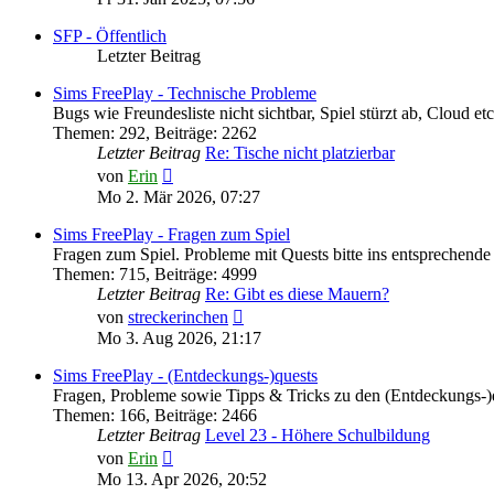
SFP - Öffentlich
Letzter Beitrag
Sims FreePlay - Technische Probleme
Bugs wie Freundesliste nicht sichtbar, Spiel stürzt ab, Cloud etc
Themen
:
292
,
Beiträge
:
2262
Letzter Beitrag
Re: Tische nicht platzierbar
Neuester
von
Erin
Beitrag
Mo 2. Mär 2026, 07:27
Sims FreePlay - Fragen zum Spiel
Fragen zum Spiel. Probleme mit Quests bitte ins entsprechend
Themen
:
715
,
Beiträge
:
4999
Letzter Beitrag
Re: Gibt es diese Mauern?
Neuester
von
streckerinchen
Beitrag
Mo 3. Aug 2026, 21:17
Sims FreePlay - (Entdeckungs-)quests
Fragen, Probleme sowie Tipps & Tricks zu den (Entdeckungs-)
Themen
:
166
,
Beiträge
:
2466
Letzter Beitrag
Level 23 - Höhere Schulbildung
Neuester
von
Erin
Beitrag
Mo 13. Apr 2026, 20:52