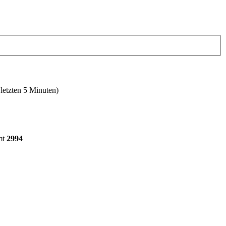
 letzten 5 Minuten)
mt
2994