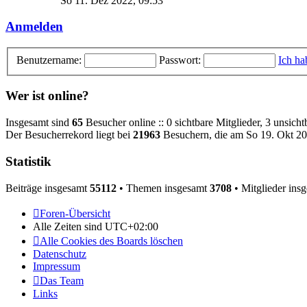
So 11. Dez 2022, 09:53
Anmelden
Benutzername:
Passwort:
Ich ha
Wer ist online?
Insgesamt sind
65
Besucher online :: 0 sichtbare Mitglieder, 3 unsich
Der Besucherrekord liegt bei
21963
Besuchern, die am So 19. Okt 202
Statistik
Beiträge insgesamt
55112
• Themen insgesamt
3708
• Mitglieder ins
Foren-Übersicht
Alle Zeiten sind
UTC+02:00
Alle Cookies des Boards löschen
Datenschutz
Impressum
Das Team
Links