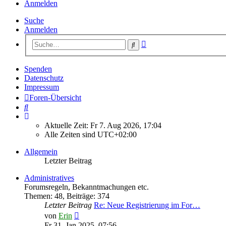
Anmelden
Suche
Anmelden
Erweiterte
Suche
Suche
Spenden
Datenschutz
Impressum
Foren-Übersicht
Suche
Aktuelle Zeit: Fr 7. Aug 2026, 17:04
Alle Zeiten sind
UTC+02:00
Allgemein
Letzter Beitrag
Administratives
Forumsregeln, Bekanntmachungen etc.
Themen
:
48
,
Beiträge
:
374
Letzter Beitrag
Re: Neue Registrierung im For…
Neuester
von
Erin
Beitrag
Fr 31. Jan 2025, 07:56