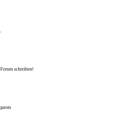
.
e Forum schreiben!
quests