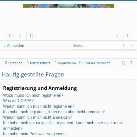
Such
E
ch
or
itg
in
n
Anmelden
ne
en
lie
ks
m
S
Spenden
Datenschutz
Impressum
Foren-Übersicht
llz
de
el
u
Häufig gestellte Fragen
ug
r
de
c
rif
n
h
Registrierung und Anmeldung
e
f
Wozu muss ich mich registrieren?
Was ist COPPA?
Warum kann ich mich nicht registrieren?
Ich habe mich registriert, kann mich aber nicht anmelden!
Warum kann ich mich nicht anmelden?
Ich habe mich vor einiger Zeit registriert, kann mich aber nicht mehr
anmelden?!
Ich habe mein Passwort vergessen!