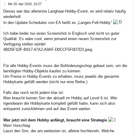
B
Mo 20. Apr 2020, 10:27
e
Dieses war das allererste Langhaar-Hobby-Event; es wird relativ häufig
i
wiederholt.
t
r
In den Update-Schedules von EA heißt es „Langes-Fell-Hobby“
a
g
Ich habe leider nur einen Screenshot in Englisch und nicht so guter
Qualität. Es wäre cool, wenn jemand einen neuen Screenshot zur
Verfügung stellen würde!
4BD5F1DF-B917-47A2-A9AF-D0CCF5F0D7D3.jpeg
Für alle Hobby-Events muss der Beförderungsshop gebaut sein, um die
benötigten Hobby-Objekte kaufen zu können.
Um Preise in Hobby-Events zu erhalten, muss jeweils die gesamte
Hobbykarte gefüllt werden (nicht nur eine Reihe.)
Falls das noch nicht jedem klar ist:
Man braucht keinen Sim der aktuell im Hobby auf Level 6 ist. Wer
irgendwann die Hobbykarte komplett gefüllt hatte, kann sich also
entspannt zurücklehnen und auf das Event warten.
Wer jetzt mit dem Hobby anfängt, braucht eine Strategie
Mein Vorschlag:
Lasst den Sim, der am weitesten ist, alleine hochleveln. Welche