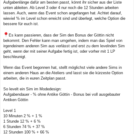
Aufgabenlänge dafür am besten passt, könnt ihr sicher aus der Liste
unten ableiten. Ab Level 3 oder 4 nur noch die 12 Stunden arbeiten
lassen. Auch, wenn das Event schon angefangen hat. Achtet darauf,
wieviel % im Level schon erreicht sind und überlegt, welche Option die
bessere für euch ist.
Es kann passieren, dass der Sim den Bonus der Göttin nicht
bekommt. Den Fehler kann man umgehen, indem man das Spiel von
irgendeinem anderen Sim aus verlässt und erst zu dem levelnden Sim
geht, wenn der mit seiner Aufgabe fertig ist, oder vorher mit 1 LP
beschleunigt.
Wenn das Event begonnen hat, stellt möglichst viele andere Sims in
einem anderen Haus an die Ateliers und lasst sie die kürzeste Option
arbeiten, die in euren Zeitplan passt.
So levelt ein Sim im Modedesign:
Aufgabendauer - % ohne Antike Göttin - Bonus bei voll ausgebauter
Antiken Göttin
Level 1
10 Minuten 2 % + 1 %
1 Stunde 12 % + 6 %
6 Stunden 74 % + 37 %
12 Stunden 100 % + 66 %