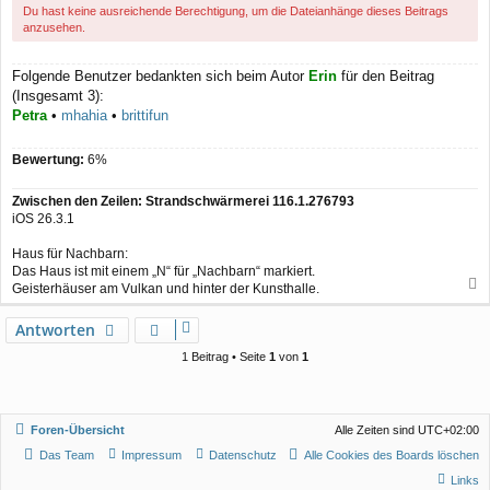
Du hast keine ausreichende Berechtigung, um die Dateianhänge dieses Beitrags
anzusehen.
Folgende Benutzer bedankten sich beim Autor
Erin
für den Beitrag
(Insgesamt 3):
Petra
•
mhahia
•
brittifun
Bewertung:
6%
Zwischen den Zeilen: Strandschwärmerei 116.1.276793
iOS 26.3.1
Haus für Nachbarn:
Das Haus ist mit einem „N“ für „Nachbarn“ markiert.
Geisterhäuser am Vulkan und hinter der Kunsthalle.
a
c
Antworten
h
o
1 Beitrag • Seite
1
von
1
b
e
n
Foren-Übersicht
Alle Zeiten sind
UTC+02:00
Das Team
Impressum
Datenschutz
Alle Cookies des Boards löschen
Links