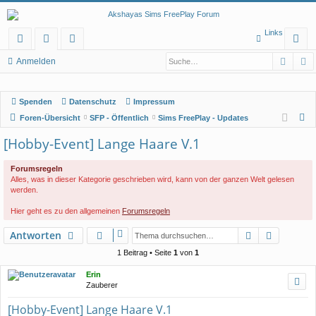
Links
Such
E
ch
or
itg
n
Anmelden
ne
en
lie
m
Spenden
Datenschutz
Impressum
llz
de
el
S
Foren-Übersicht
SFP - Öffentlich
Sims FreePlay - Updates
ug
r
de
u
[Hobby-Event] Lange Haare V.1
rif
n
c
h
f
Forumsregeln
Alles, was in dieser Kategorie geschrieben wird, kann von der ganzen Welt gelesen
e
werden.
Hier geht es zu den allgemeinen
Forumsregeln
Suche
Erweiter
Antworten
1 Beitrag • Seite
1
von
1
Erin
Zauberer
[Hobby-Event] Lange Haare V.1