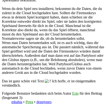
Spieledaten bekommst.
Wenn du dein Spiel neu installierst, bekommst du die Daten, die du
zuletzt in die Cloud hochgeladen hast. Sollten die Firemonkeys
etwas in deinem Spiel korrigiert haben, dann schieben sie die
Korrektur entweder direkt ins Spiel, oder sie laden den korrigierten
Spielstand ihrerseits für dich in die Cloud. Manchmal ist die
Korrektur also direkt da, wenn du das Spiel öffnest, manchmal
musst du den Spielstand aus der Cloud herunterladen.
Normalerweise sagen sie dir, ob du herunterladen sollst.
Wenn man Daten herunterladen soll, ist es auch wichtig, dass die
automatische Speicherung aus ist. Die passiert nämlich, während das
Spiel geöffnet wird und die Daten der Firemonkeys würden damit
überschrieben. Außerdem darf man dann erst auf das Partyboot oder
den Globus tippen (z.B., um die Belohnung abzuholen), wenn man
die Daten heruntergeladen hat. Weil Partyboot/Globus auch
automatisch in die Cloud hochladen, wenn zuvor Daten von einem
anderen Gerät aus in die Cloud hochgeladen wurden.
Das ist ganz schön viel Text
Ich hoffe, er ist einigermaßen
verständlich.
Folgende Benutzer bedankten sich beim Autor
Erin
für den Beitrag
(Insgesamt 3):
mhahia
•
Petra
•
deppjones