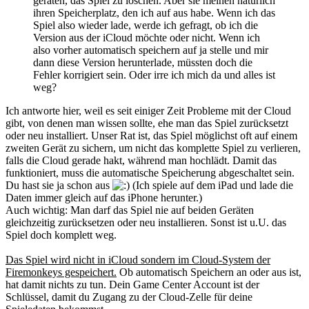
geraten, das Spiel zu löschen. Aber sie meinen natürlich
ihren Speicherplatz, den ich auf aus habe. Wenn ich das
Spiel also wieder lade, werde ich gefragt, ob ich die
Version aus der iCloud möchte oder nicht. Wenn ich
also vorher automatisch speichern auf ja stelle und mir
dann diese Version herunterlade, müssten doch die
Fehler korrigiert sein. Oder irre ich mich da und alles ist
weg?
Ich antworte hier, weil es seit einiger Zeit Probleme mit der Cloud
gibt, von denen man wissen sollte, ehe man das Spiel zurücksetzt
oder neu installiert. Unser Rat ist, das Spiel möglichst oft auf einem
zweiten Gerät zu sichern, um nicht das komplette Spiel zu verlieren,
falls die Cloud gerade hakt, während man hochlädt. Damit das
funktioniert, muss die automatische Speicherung abgeschaltet sein.
Du hast sie ja schon aus
(Ich spiele auf dem iPad und lade die
Daten immer gleich auf das iPhone herunter.)
Auch wichtig: Man darf das Spiel nie auf beiden Geräten
gleichzeitig zurücksetzen oder neu installieren. Sonst ist u.U. das
Spiel doch komplett weg.
Das Spiel wird nicht in iCloud sondern im Cloud-System der
Firemonkeys gespeichert.
Ob automatisch Speichern an oder aus ist,
hat damit nichts zu tun. Dein Game Center Account ist der
Schlüssel, damit du Zugang zu der Cloud-Zelle für deine