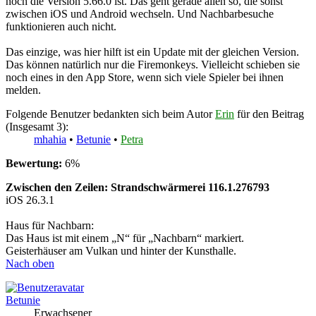
noch die Version 5.66.0 ist. Das geht gerade allen so, die sonst
zwischen iOS und Android wechseln. Und Nachbarbesuche
funktionieren auch nicht.
Das einzige, was hier hilft ist ein Update mit der gleichen Version.
Das können natürlich nur die Firemonkeys. Vielleicht schieben sie
noch eines in den App Store, wenn sich viele Spieler bei ihnen
melden.
Folgende Benutzer bedankten sich beim Autor
Erin
für den Beitrag
(Insgesamt 3):
mhahia
•
Betunie
•
Petra
Bewertung:
6%
Zwischen den Zeilen: Strandschwärmerei 116.1.276793
iOS 26.3.1
Haus für Nachbarn:
Das Haus ist mit einem „N“ für „Nachbarn“ markiert.
Geisterhäuser am Vulkan und hinter der Kunsthalle.
Nach oben
Betunie
Erwachsener