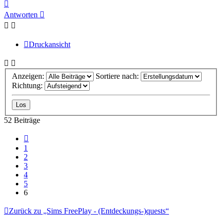
Nach
oben
Antworten
Druckansicht
Anzeigen:
Sortiere nach:
Richtung:
52 Beiträge
Vorherige
1
2
3
4
5
6
Zurück zu „Sims FreePlay - (Entdeckungs-)quests“