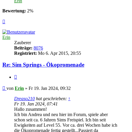
Erin
Bewertung:
2%
Nach
oben
Erin
Zauberer
Beiträge:
8076
Registriert:
Mo 6. Apr 2015, 20:55
Re: Sim Springs - Ökopromenade
Zitat
Beitrag
von
Erin
»
Fr 19. Jan 2024, 09:32
Dreaso210
hat geschrieben:
↑
Fr 19. Jan 2024, 07:41
Hallo zusammen!
Ich bin Andrea und neu hier im Forum, spiele aber
schon seit ca. 6 Jahren Sims Freispiel. Ich bin seit
Ewigkeiten auf Level 55. Vor ca. drei Wochen habe ich
die Ökopromenade fertig gestellt...Passiert da