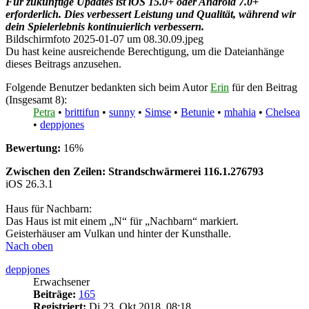
Für zukünftige Updates ist iOS 15.0+ oder Android 7.0+
erforderlich. Dies verbessert Leistung und Qualität, während wir
dein Spielerlebnis kontinuierlich verbessern.
Bildschirmfoto 2025-01-07 um 08.30.09.jpeg
Du hast keine ausreichende Berechtigung, um die Dateianhänge
dieses Beitrags anzusehen.
Folgende Benutzer bedankten sich beim Autor
Erin
für den Beitrag
(Insgesamt 8):
Petra
•
brittifun
•
sunny
•
Simse
•
Betunie
•
mhahia
•
Chelsea
•
deppjones
Bewertung:
16%
Zwischen den Zeilen: Strandschwärmerei 116.1.276793
iOS 26.3.1
Haus für Nachbarn:
Das Haus ist mit einem „N“ für „Nachbarn“ markiert.
Geisterhäuser am Vulkan und hinter der Kunsthalle.
Nach oben
deppjones
Erwachsener
Beiträge:
165
Registriert:
Di 23. Okt 2018, 08:18