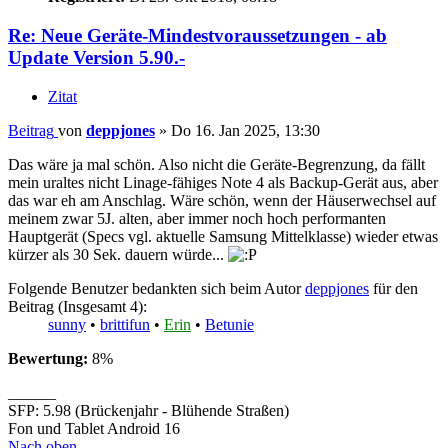
Re: Neue Geräte-Mindestvoraussetzungen - ab
Update Version 5.90.-
Zitat
Beitrag
von
deppjones
»
Do 16. Jan 2025, 13:30
Das wäre ja mal schön. Also nicht die Geräte-Begrenzung, da fällt
mein uraltes nicht Linage-fähiges Note 4 als Backup-Gerät aus, aber
das war eh am Anschlag. Wäre schön, wenn der Häuserwechsel auf
meinem zwar 5J. alten, aber immer noch hoch performanten
Hauptgerät (Specs vgl. aktuelle Samsung Mittelklasse) wieder etwas
kürzer als 30 Sek. dauern würde...
Folgende Benutzer bedankten sich beim Autor
deppjones
für den
Beitrag (Insgesamt 4):
sunny
•
brittifun
•
Erin
•
Betunie
Bewertung:
8%
______
SFP: 5.98 (Brückenjahr - Blühende Straßen)
Fon und Tablet Android 16
Nach oben