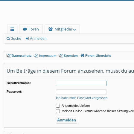
Foren
Mitglieder
ch
Suche
Anmelden
ne
Datenschutz
Impressum
Spenden
Foren-Übersicht
llz
ug
Um Beiträge in diesem Forum anzusehen, musst du auf
rif
Benutzername:
f
Passwort:
Ich habe mein Passwort vergessen
Angemeldet bleiben
Meinen Online-Status während dieser Sitzung ve