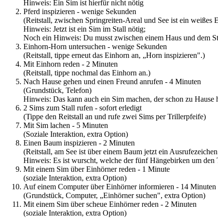
Hinweis: Ein Sim ist hierfür nicht nötig
Pferd inspizieren - wenige Sekunden
(Reitstall, zwischen Springreiten-Areal und See ist ein weißes 
Hinweis: Jetzt ist ein Sim im Stall nötig;
Noch ein Hinweis: Du musst zwischen einem Haus und dem Stall
Einhorn-Horn untersuchen - wenige Sekunden
(Reitstall, tippe erneut das Einhorn an, „Horn inspizieren".)
Mit Einhorn reden - 2 Minuten
(Reitstall, tippe nochmal das Einhorn an.)
Nach Hause gehen und einen Freund anrufen - 4 Minuten
(Grundstück, Telefon)
Hinweis: Das kann auch ein Sim machen, der schon zu Hause h
2 Sims zum Stall rufen - sofort erledigt
(Tippe den Reitstall an und rufe zwei Sims per Trillerpfeife)
Mit Sim lachen - 5 Minuten
(Soziale Interaktion, extra Option)
Einen Baum inspizieren - 2 Minuten
(Reitstall, am See ist über einem Baum jetzt ein Ausrufezeiche
Hinweis: Es ist wurscht, welche der fünf Hängebirken um den T
Mit einem Sim über Einhörner reden - 1 Minute
(soziale Interaktion, extra Option)
Auf einem Computer über Einhörner informieren - 14 Minuten
(Grundstück, Computer, „Einhörner suchen", extra Option)
Mit einem Sim über scheue Einhörner reden - 2 Minuten
(soziale Interaktion, extra Option)