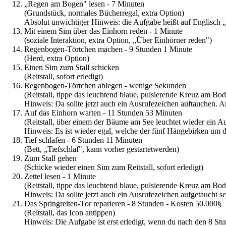
„Regen am Bogen" lesen - 7 Minuten
(Grundstück, normales Bücherregal, extra Option)
Absolut unwichtiger Hinweis: die Aufgabe heißt auf Englisch
Mit einem Sim über das Einhorn reden - 1 Minute
(soziale Interaktion, extra Option, „Über Einhörner reden")
Regenbogen-Törtchen machen - 9 Stunden 1 Minute
(Herd, extra Option)
Einen Sim zum Stall schicken
(Reitstall, sofort erledigt)
Regenbogen-Törtchen ablegen - wenige Sekunden
(Reitstall, tippe das leuchtend blaue, pulsierende Kreuz am Bo
Hinweis: Da sollte jetzt auch ein Ausrufezeichen auftauchen. 
Auf das Einhorn warten - 11 Stunden 53 Minuten
(Reitstall, über einem der Bäume am See leuchtet wieder ein Au
Hinweis: Es ist wieder egal, welche der fünf Hängebirken um d
Tief schlafen - 6 Stunden 11 Minuten
(Bett, „Tiefschlaf", kann vorher gestartetwerden)
Zum Stall gehen
(Schicke wieder einen Sim zum Reitstall, sofort erledigt)
Zettel lesen - 1 Minute
(Reitstall, tippe das leuchtend blaue, pulsierende Kreuz am Bo
Hinweis: Da sollte jetzt auch ein Ausrufezeichen aufgetaucht se
Das Springreiten-Tor reparieren - 8 Stunden - Kosten 50.000§
(Reitstall, das Icon antippen)
Hinweis: Die Aufgabe ist erst erledigt, wenn du nach den 8 Stund