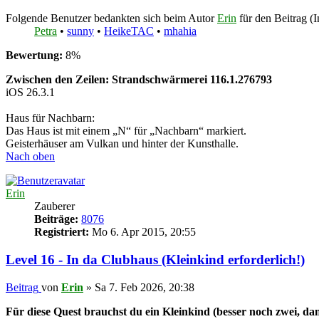
Folgende Benutzer bedankten sich beim Autor
Erin
für den Beitrag (I
Petra
•
sunny
•
HeikeTAC
•
mhahia
Bewertung:
8%
Zwischen den Zeilen: Strandschwärmerei 116.1.276793
iOS 26.3.1
Haus für Nachbarn:
Das Haus ist mit einem „N“ für „Nachbarn“ markiert.
Geisterhäuser am Vulkan und hinter der Kunsthalle.
Nach oben
Erin
Zauberer
Beiträge:
8076
Registriert:
Mo 6. Apr 2015, 20:55
Level 16 - In da Clubhaus (Kleinkind erforderlich!)
Beitrag
von
Erin
»
Sa 7. Feb 2026, 20:38
Für diese Quest brauchst du ein Kleinkind (besser noch zwei, da