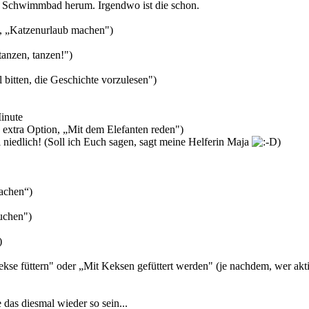
m Schwimmbad herum. Irgendwo ist die schon.
 „Katzenurlaub machen")
anzen, tanzen!")
itten, die Geschichte vorzulesen")
inute
extra Option, „Mit dem Elefanten reden")
l niedlich! (Soll ich Euch sagen, sagt meine Helferin Maja
)
achen“)
uchen")
)
se füttern" oder „Mit Keksen gefüttert werden" (je nachdem, wer aktiv
 das diesmal wieder so sein...