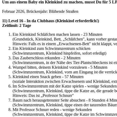
Um aus einem Baby ein Kleinkind zu machen, musst Du für 5 LP
Februar 2026, Brückenjahr: Blühende Straßen
11) Level 16 - In da Clubhaus (Kleinkind erforderlich!)
Zeitlimit: 2 Tage
Ein Kleinkind Schläfchen machen lassen - 23 Minuten
(Grundstück, Kleinkind, Bett, „Schläfchen", kann vorher gesta
Hinweis: Falls es in einem „Erwachsenen-Bett" nicht klappt, v
Ein Kleinkind zum Schwimmzentrum schicken
(Schwimmzentrum, Kleinkind hinpfeifen, sofort erledigt)
Das Zauberschloss erkunden - 2 Minuten
(Schwimmzentrum, in der Nähe des Tier-Plantschbeckens ist ein
Wumpel bitten, deinem Kleinkind vorzulesen - 5 Minuten
(Schwimmzentrum, Kleinkind, vorn am Eingang ist die verrück
Kleinkind einen Snack geben - 57 Minuten
(soziale Interaktion zwischen Erwachsenem und Kleinkind, ext
Im Schwimmzentrum mit der Katze spielen - wenige Sekunden
(Schwimmzentrum, Kleinkind, tippe die Katze an, die gerade b
Hinweis: Das ist „Professor Schnurr"
Baum nach herausgetrennter Seite absuchen - 8 Stunden 4 Min
(Schwimmzentrum, Kleinkind, tippe einen der tanzenden Bäum
Mit Professor Schnurr reden - wenige Sekunden
(Schwimmzentrum, Kleinkind, tippe die Katze im Schwimmzen