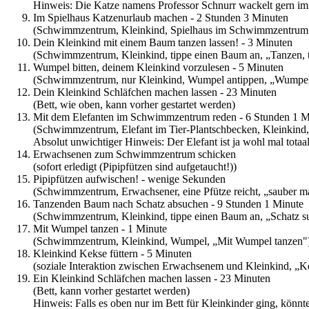
Hinweis: Die Katze namens Professor Schnurr wackelt gern i
Im Spielhaus Katzenurlaub machen - 2 Stunden 3 Minuten
(Schwimmzentrum, Kleinkind, Spielhaus im Schwimmzentrum,
Dein Kleinkind mit einem Baum tanzen lassen! - 3 Minuten
(Schwimmzentrum, Kleinkind, tippe einen Baum an, „Tanzen, t
Wumpel bitten, deinem Kleinkind vorzulesen - 5 Minuten
(Schwimmzentrum, nur Kleinkind, Wumpel antippen, „Wumpel b
Dein Kleinkind Schläfchen machen lassen - 23 Minuten
(Bett, wie oben, kann vorher gestartet werden)
Mit dem Elefanten im Schwimmzentrum reden - 6 Stunden 1 M
(Schwimmzentrum, Elefant im Tier-Plantschbecken, Kleinkind, 
Absolut unwichtiger Hinweis: Der Elefant ist ja wohl mal totaa
Erwachsenen zum Schwimmzentrum schicken
(sofort erledigt (Pipipfützen sind aufgetaucht!))
Pipipfützen aufwischen! - wenige Sekunden
(Schwimmzentrum, Erwachsener, eine Pfütze reicht, „sauber m
Tanzenden Baum nach Schatz absuchen - 9 Stunden 1 Minute
(Schwimmzentrum, Kleinkind, tippe einen Baum an, „Schatz s
Mit Wumpel tanzen - 1 Minute
(Schwimmzentrum, Kleinkind, Wumpel, „Mit Wumpel tanzen"
Kleinkind Kekse füttern - 5 Minuten
(soziale Interaktion zwischen Erwachsenem und Kleinkind, „Kek
Ein Kleinkind Schläfchen machen lassen - 23 Minuten
(Bett, kann vorher gestartet werden)
Hinweis: Falls es oben nur im Bett für Kleinkinder ging, könnte