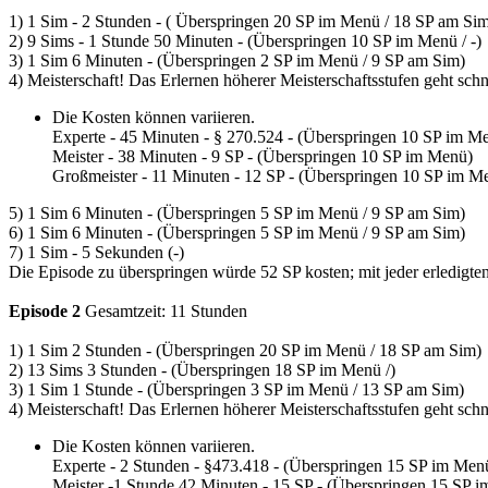
1) 1 Sim - 2 Stunden - ( Überspringen 20 SP im Menü / 18 SP am Si
2) 9 Sims - 1 Stunde 50 Minuten - (Überspringen 10 SP im Menü / -)
3) 1 Sim 6 Minuten - (Überspringen 2 SP im Menü / 9 SP am Sim)
4) Meisterschaft! Das Erlernen höherer Meisterschaftsstufen geht schn
Die Kosten können variieren.
Experte - 45 Minuten - § 270.524 - (Überspringen 10 SP im M
Meister - 38 Minuten - 9 SP - (Überspringen 10 SP im Menü)
Großmeister - 11 Minuten - 12 SP - (Überspringen 10 SP im M
5) 1 Sim 6 Minuten - (Überspringen 5 SP im Menü / 9 SP am Sim)
6) 1 Sim 6 Minuten - (Überspringen 5 SP im Menü / 9 SP am Sim)
7) 1 Sim - 5 Sekunden (-)
Die Episode zu überspringen würde 52 SP kosten; mit jeder erledigten
Episode 2
Gesamtzeit: 11 Stunden
1) 1 Sim 2 Stunden - (Überspringen 20 SP im Menü / 18 SP am Sim)
2) 13 Sims 3 Stunden - (Überspringen 18 SP im Menü /)
3) 1 Sim 1 Stunde - (Überspringen 3 SP im Menü / 13 SP am Sim)
4) Meisterschaft! Das Erlernen höherer Meisterschaftsstufen geht schn
Die Kosten können variieren.
Experte - 2 Stunden - §473.418 - (Überspringen 15 SP im Men
Meister -1 Stunde 42 Minuten - 15 SP - (Überspringen 15 SP 