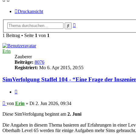
Druckansicht
Erweiterte
Suche
Suche
1 Beitrag • Seite
1
von
1
Erin
Zauberer
Beiträge:
8076
Registriert:
Mo 6. Apr 2015, 20:55
SimVerfolgung Staffel 104 - “Eine Frage der Inszenie
Zitat
Beitrag
von
Erin
»
Di 2. Jun 2026, 09:34
Diese SimVerfolgung beginnt am
2. Juni
Die Angaben in diesem Thema basieren auf Erfahrungen in einer Lev
Oberhalb Level 65 werden für einige Aufgaben mehr Sims gebraucht