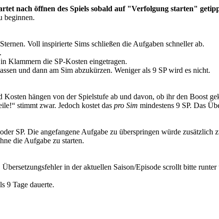
artet nach öffnen des Spiels sobald auf "Verfolgung starten" getip
u beginnen.
ternen. Voll inspirierte Sims schließen die Aufgaben schneller ab.
.
d in Klammern die SP-Kosten eingetragen.
lassen und dann am Sim abzukürzen. Weniger als 9 SP wird es nicht.
Kosten hängen von der Spielstufe ab und davon, ob ihr den Boost gek
eile!“ stimmt zwar. Jedoch kostet das
pro Sim
mindestens 9 SP. Das Übe
s oder SP. Die angefangene Aufgabe zu überspringen würde zusätzlich z
hne die Aufgabe zu starten.
bersetzungsfehler in der aktuellen Saison/Episode scrollt bitte runter 
s 9 Tage dauerte.