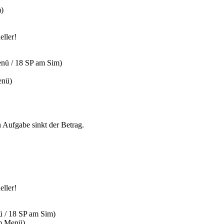
m)
eller!
enü / 18 SP am Sim)
enü)
 Aufgabe sinkt der Betrag.
eller!
ü / 18 SP am Sim)
im Menü)