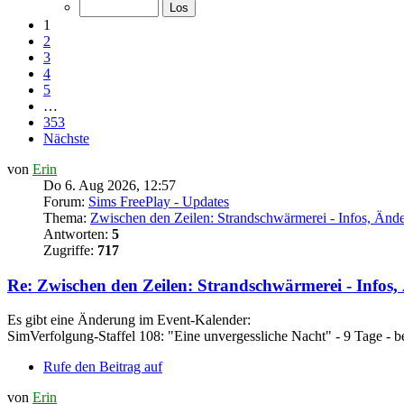
1
2
3
4
5
…
353
Nächste
von
Erin
Do 6. Aug 2026, 12:57
Forum:
Sims FreePlay - Updates
Thema:
Zwischen den Zeilen: Strandschwärmerei - Infos, Än
Antworten:
5
Zugriffe:
717
Re: Zwischen den Zeilen: Strandschwärmerei - Info
Es gibt eine Änderung im Event-Kalender:
SimVerfolgung-Staffel 108: "Eine unvergessliche Nacht" - 9 Tage - b
Rufe den Beitrag auf
von
Erin