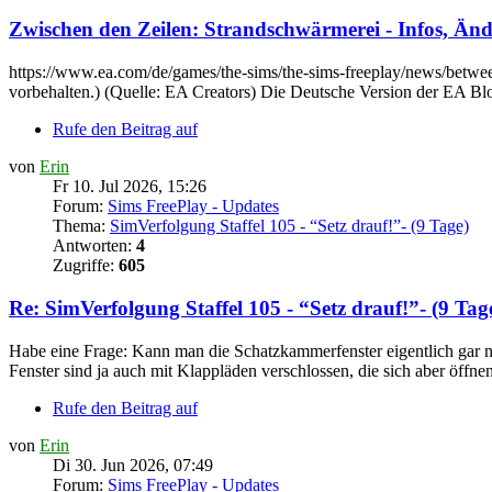
Zwischen den Zeilen: Strandschwärmerei - Infos, Ä
https://www.ea.com/de/games/the-sims/the-sims-freeplay/news/between
vorbehalten.) (Quelle: EA Creators) Die Deutsche Version der EA Bl
Rufe den Beitrag auf
von
Erin
Fr 10. Jul 2026, 15:26
Forum:
Sims FreePlay - Updates
Thema:
SimVerfolgung Staffel 105 - “Setz drauf!”- (9 Tage)
Antworten:
4
Zugriffe:
605
Re: SimVerfolgung Staffel 105 - “Setz drauf!”- (9 Tag
Habe eine Frage: Kann man die Schatzkammerfenster eigentlich gar ni
Fenster sind ja auch mit Klappläden verschlossen, die sich aber öffnen
Rufe den Beitrag auf
von
Erin
Di 30. Jun 2026, 07:49
Forum:
Sims FreePlay - Updates