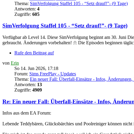
Thema:
SimVerfolgung Staffel 105 - “Setz drauf!”- (9 Tage)
Antworten:
4
Zugriffe:
605
SimVerfolgung Staffel 105 - “Setz drauf!”- (9 Tage)
Verfügbar ab Level 14. Diese SimVerfolgung beginnt am 30. Juni Di
gebraucht. Änderungen vorbehalten! :!: Die Episoden beginnen täglich 
Rufe den Beitrag auf
von
Erin
So 14. Jun 2026, 17:18
Forum:
Sims FreePlay - Updates
Thema:
Ein neuer Fall: Überfall-Einsätze - Infos, Änderungen,
Antworten:
13
Zugriffe:
4909
Re: Ein neuer Fall: Überfall-Einsätze - Infos, Änderu
Infos aus dem EA Forum:
Lebende Teddybären, Glücksbärchies und Poolreiniger können nicht 