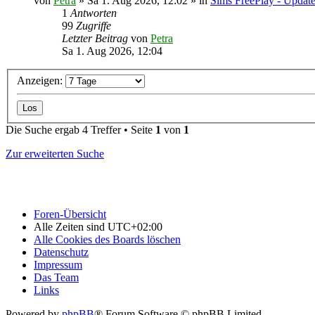
von
Petra
» Sa 1. Aug 2026, 12:02 » in
Sims FreePlay - Updat
1
Antworten
99
Zugriffe
Letzter Beitrag
von
Petra
Sa 1. Aug 2026, 12:04
Anzeigen:
Die Suche ergab 4 Treffer • Seite
1
von
1
Zur erweiterten Suche
Foren-Übersicht
Alle Zeiten sind
UTC+02:00
Alle Cookies des Boards löschen
Datenschutz
Impressum
Das Team
Links
Powered by
phpBB
® Forum Software © phpBB Limited