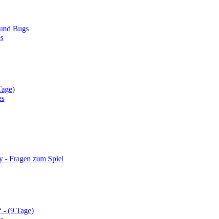
 und Bugs
es
Tage)
es
y - Fragen zum Spiel
 - (9 Tage)