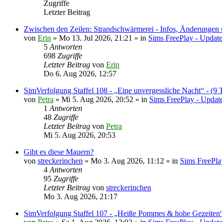
Zugriffe
Letzter Beitrag
Zwischen den Zeilen: Strandschwärmerei - Infos, Änderungen
von
Erin
» Mo 13. Jul 2026, 21:21 » in
Sims FreePlay - Updat
5
Antworten
698
Zugriffe
Letzter Beitrag
von
Erin
Do 6. Aug 2026, 12:57
SimVerfolgung Staffel 108 - „Eine unvergessliche Nacht“ - (9 
von
Petra
» Mi 5. Aug 2026, 20:52 » in
Sims FreePlay - Updat
1
Antworten
48
Zugriffe
Letzter Beitrag
von
Petra
Mi 5. Aug 2026, 20:53
Gibt es diese Mauern?
von
streckerinchen
» Mo 3. Aug 2026, 11:12 » in
Sims FreePla
4
Antworten
95
Zugriffe
Letzter Beitrag
von
streckerinchen
Mo 3. Aug 2026, 21:17
SimVerfolgung Staffel 107 - „Heiße Pommes & hohe Gezeiten“