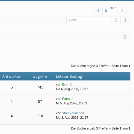
Links
S
Suche
Erw
FA
n
Q
m
el
de
n
Die Suche ergab 3 Treffer • Seite
1
von
1
Antworten
Zugriffe
Letzter Beitrag
von
Erin
5
745
Do 6. Aug 2026, 12:57
von
Petra
1
57
Mi 5. Aug 2026, 20:53
von
streckerinchen
4
110
Mo 3. Aug 2026, 21:17
Die Suche ergab 3 Treffer • Seite
1
von
1