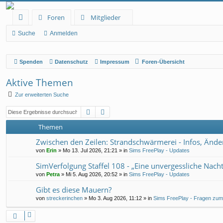
Foren
Mitglieder
ch
Suche
Anmelden
ne
Spenden
Datenschutz
Impressum
Foren-Übersicht
llz
ug
Aktive Themen
rif
Zur erweiterten Suche
f
Suche
Erweiterte Suche
Themen
Zwischen den Zeilen: Strandschwärmerei - Infos, Änd
von
Erin
» Mo 13. Jul 2026, 21:21 » in
Sims FreePlay - Updates
SimVerfolgung Staffel 108 - „Eine unvergessliche Nacht“
von
Petra
» Mi 5. Aug 2026, 20:52 » in
Sims FreePlay - Updates
Gibt es diese Mauern?
von
streckerinchen
» Mo 3. Aug 2026, 11:12 » in
Sims FreePlay - Fragen zum