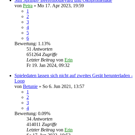
Sim Springs- Beerenboulevard und Ökopromenade
von
Petra
» Mo 17. Apr 2023, 19:59
1
2
3
4
5
6
Bewertung: 1.13%
51
Antworten
651264
Zugriffe
Letzter Beitrag
von
Erin
Fr 19. Jan 2024, 09:32
Spieledaten lassen sich nicht auf zweites Gerät herunterladen -
Loop
von
Betunie
» So 6. Jun 2021, 13:57
1
2
3
4
Bewertung: 0.09%
34
Antworten
414011
Zugriffe
Letzter Beitrag
von
Erin