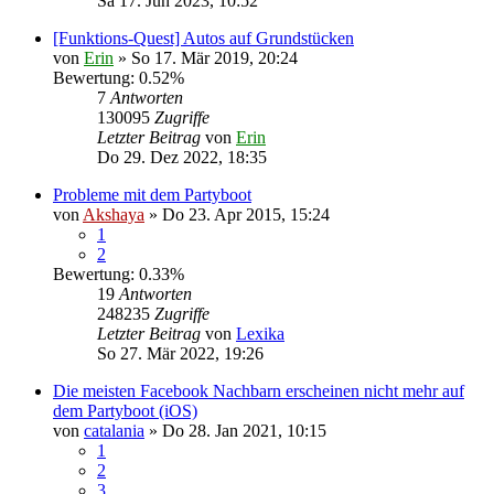
Sa 17. Jun 2023, 10:52
[Funktions-Quest] Autos auf Grundstücken
von
Erin
» So 17. Mär 2019, 20:24
Bewertung: 0.52%
7
Antworten
130095
Zugriffe
Letzter Beitrag
von
Erin
Do 29. Dez 2022, 18:35
Probleme mit dem Partyboot
von
Akshaya
» Do 23. Apr 2015, 15:24
1
2
Bewertung: 0.33%
19
Antworten
248235
Zugriffe
Letzter Beitrag
von
Lexika
So 27. Mär 2022, 19:26
Die meisten Facebook Nachbarn erscheinen nicht mehr auf
dem Partyboot (iOS)
von
catalania
» Do 28. Jan 2021, 10:15
1
2
3