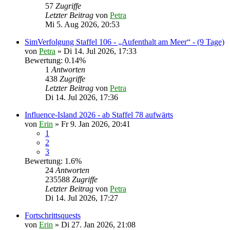
57
Zugriffe
Letzter Beitrag
von
Petra
Mi 5. Aug 2026, 20:53
SimVerfolgung Staffel 106 - „Aufenthalt am Meer“ - (9 Tage)
von
Petra
» Di 14. Jul 2026, 17:33
Bewertung: 0.14%
1
Antworten
438
Zugriffe
Letzter Beitrag
von
Petra
Di 14. Jul 2026, 17:36
Influence-Island 2026 - ab Staffel 78 aufwärts
von
Erin
» Fr 9. Jan 2026, 20:41
1
2
3
Bewertung: 1.6%
24
Antworten
235588
Zugriffe
Letzter Beitrag
von
Petra
Di 14. Jul 2026, 17:27
Fortschrittsquests
von
Erin
» Di 27. Jan 2026, 21:08