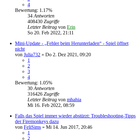
4
Bewertung: 1.17%
34
Antworten
408430
Zugriffe
Letzter Beitrag
von
Erin
So 20. Feb 2022, 21:11
Mini-Update - „Fehler beim Herunterladen“ - Spiel öffnet
nicht
von
Julia732
» Do 2. Dez 2021, 09:20
1
2
3
4
Bewertung: 1.05%
30
Antworten
316426
Zugriffe
Letzter Beitrag
von
mhahia
Mi 16. Feb 2022, 08:59
Falls das Spiel immer wieder abstürzt: Troubleshooting-Tipps
der Firemonkeys dazu
von
FeliSims
» Mi 14. Jun 2017, 20:46
1
2