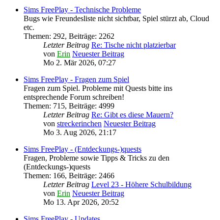
Sims FreePlay - Technische Probleme
Bugs wie Freundesliste nicht sichtbar, Spiel stürzt ab, Cloud
etc.
Themen
:
292
,
Beiträge
:
2262
Letzter Beitrag
Re: Tische nicht platzierbar
von
Erin
Neuester Beitrag
Mo 2. Mär 2026, 07:27
Sims FreePlay - Fragen zum Spiel
Fragen zum Spiel. Probleme mit Quests bitte ins
entsprechende Forum schreiben!
Themen
:
715
,
Beiträge
:
4999
Letzter Beitrag
Re: Gibt es diese Mauern?
von
streckerinchen
Neuester Beitrag
Mo 3. Aug 2026, 21:17
Sims FreePlay - (Entdeckungs-)quests
Fragen, Probleme sowie Tipps & Tricks zu den
(Entdeckungs-)quests
Themen
:
166
,
Beiträge
:
2466
Letzter Beitrag
Level 23 - Höhere Schulbildung
von
Erin
Neuester Beitrag
Mo 13. Apr 2026, 20:52
Sims FreePlay - Updates