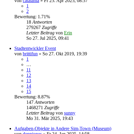
von
catalania
» Fr 25. Apr 2025, 08:57
1
2
Bewertung: 1.71%
18
Antworten
279267
Zugriffe
Letzter Beitrag
von
Erin
So 27. Jul 2025, 09:41
Stadtentwickler Event
von
brittifun
» So 27. Okt 2019, 19:39
1
…
11
12
13
14
15
Bewertung: 8.87%
147
Antworten
1468271
Zugriffe
Letzter Beitrag
von
sunny
Mo 31. Mär 2025, 19:43
Aufgaben-Objekte in Andere Sim-Town (Museum)
von
deppjones
» Fr 24. Jan 2025, 14:58