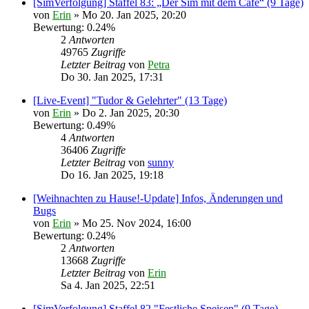
[SimVerfolgung] Staffel 83: „Der Sim mit dem Café“ (9 Tage)
von
Erin
» Mo 20. Jan 2025, 20:20
Bewertung: 0.24%
2
Antworten
49765
Zugriffe
Letzter Beitrag
von
Petra
Do 30. Jan 2025, 17:31
[Live-Event] "Tudor & Gelehrter" (13 Tage)
von
Erin
» Do 2. Jan 2025, 20:30
Bewertung: 0.49%
4
Antworten
36406
Zugriffe
Letzter Beitrag
von
sunny
Do 16. Jan 2025, 19:18
[Weihnachten zu Hause!-Update] Infos, Änderungen und
Bugs
von
Erin
» Mo 25. Nov 2024, 16:00
Bewertung: 0.24%
2
Antworten
13668
Zugriffe
Letzter Beitrag
von
Erin
Sa 4. Jan 2025, 22:51
[SimVerfolgung] Staffel 82 "Festliche Speisen" (9 Tage)