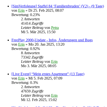
[SimVerfolgung] Staffel 84 ‘Familienfreuden’ (V2) - (9 Tage)
von
Erin
» Di 25. Feb 2025, 08:07
Bewertung: 0.23%
2
Antworten
41414
Zugriffe
Letzter Beitrag
von
Petra
Mi 5. Mär 2025, 15:50
FreePlay 2000-Update - Infos, Änderungen und Bugs
von
Erin
» Mo 20. Jan 2025, 13:20
Bewertung: 0.92%
8
Antworten
73342
Zugriffe
Letzter Beitrag
von
Erin
Mo 3. Mär 2025, 08:05
[Live Event] “Mein erstes Apartment” (13 Tage)
von
Erin
» Mi 5. Feb 2025, 07:09
Bewertung: 0.3%
2
Antworten
47659
Zugriffe
Letzter Beitrag
von
Erin
Mi 12. Feb 2025, 15:02