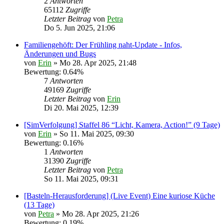
2
Antworten
65112
Zugriffe
Letzter Beitrag
von
Petra
Do 5. Jun 2025, 21:06
Familiengehöft: Der Frühling naht-Update - Infos,
Änderungen und Bugs
von
Erin
» Mo 28. Apr 2025, 21:48
Bewertung: 0.64%
7
Antworten
49169
Zugriffe
Letzter Beitrag
von
Erin
Di 20. Mai 2025, 12:39
[SimVerfolgung] Staffel 86 “Licht, Kamera, Action!” (9 Tage)
von
Erin
» So 11. Mai 2025, 09:30
Bewertung: 0.16%
1
Antworten
31390
Zugriffe
Letzter Beitrag
von
Petra
So 11. Mai 2025, 09:31
[Basteln-Herausforderung] (Live Event) Eine kuriose Küche
(13 Tage)
von
Petra
» Mo 28. Apr 2025, 21:26
Bewertung: 0.19%